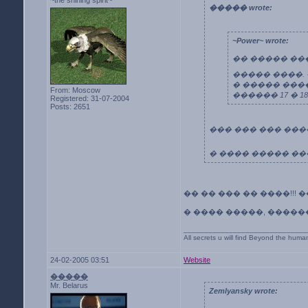
~the shining spirit~
����� wrote:
~Power~ wrote:
�� ����� ���
����� ����.
� ����� ����
From: Moscow
������ 17 � 1
Registered: 31-07-2004
Posts: 2651
��� ��� ��� ���
� ���� ����� ��
�� �� ��� �� ����!!!
� ���� �����, ������� 
______________________________
All secrets u will find Beyond the huma
24-02-2005 03:51
Website
�����
Mr. Belarus
Zemlyansky wrote: