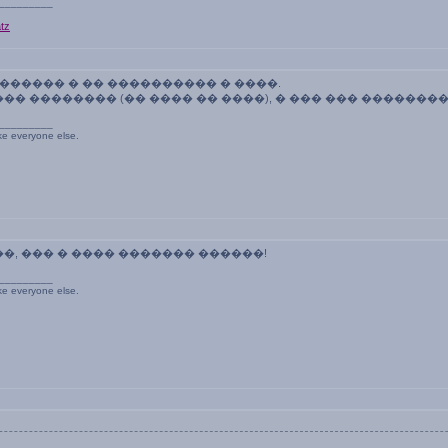
_________
tz
������� � �� ���������� � ����.
�� �������� (�� ���� �� ����), � ��� ��� �������
_________
ike everyone else.
overs - ��, ��� � ���� ������� ������!
_________
ike everyone else.