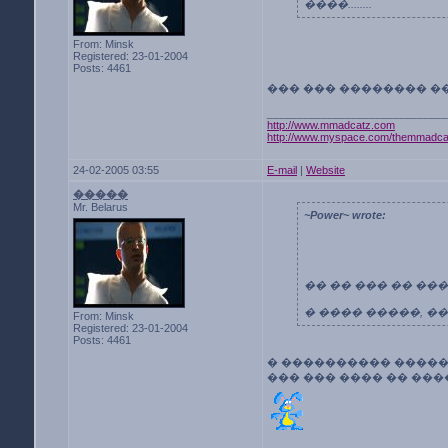
����........
From: Minsk
Registered: 23-01-2004
Posts: 4461
��� ��� �������� �
______________________________
http://www.mmadcatz.com
http://www.myspace.com/themmadca
24-02-2005 03:55
E-mail
|
Website
�����
Mr. Belarus
~Power~ wrote:
�� �� ��� �� ��
� ���� �����, ���
From: Minsk
Registered: 23-01-2004
Posts: 4461
� ���������� �����
��� ��� ���� �� ��