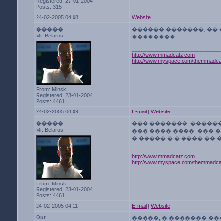
Registered: 27-01-2004
Posts: 315
24-02-2005 04:08
Website
�����
������ �������, ��
Mr. Belarus
��������
______________________________
http://www.mmadcatz.com
http://www.myspace.com/themmadca
From: Minsk
Registered: 23-01-2004
Posts: 4461
24-02-2005 04:09
E-mail
|
Website
�����
��� �������, �����
Mr. Belarus
��� ���� ����, ��� 
� ����� � � ���� �
______________________________
http://www.mmadcatz.com
http://www.myspace.com/themmadca
From: Minsk
Registered: 23-01-2004
Posts: 4461
24-02-2005 04:11
E-mail
|
Website
Out
�����, � ������� ��