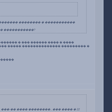
�� (������� �������� � �����������
�� �����������?
������ � ��� ������ ���� � ����
��� ����� �������������� ��������� �
������
���-�� ���� ��������...��� ���� � 22