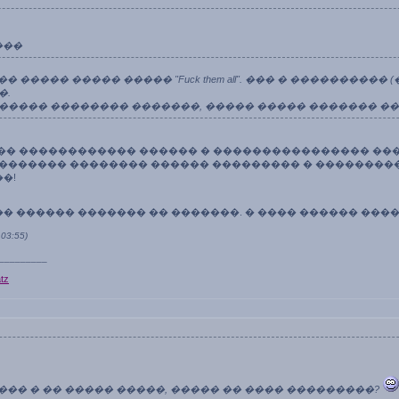
���
� ����� ����� ����� "Fuck them all". ��� � ��������
�.
������ �������� �������, ����� ����� ������� �
��� ������������ ������ � ���������������� ���
������� �������� ������ ��������� � ��������
�!
�� ������ ������� �� �������. � ���� ������ ���
03:55)
_________
tz
��� � �� ����� �����, ����� �� ���� ���������?