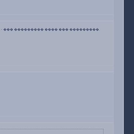
� - ��� ��������� ���� ��� ���������.