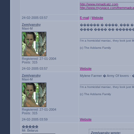
______________________________
http://www.mmadcatz.com
http://www.myspace.com/themmadca
24-02-2005 03:57
E-mail
|
Website
Zemlyansky
������ � ����, ��� 
Maxi-M
���� ���� �� ������
______________________________
I'm a homicidal maniac, they look just l
(c) The Addams Family
Registered: 27-01-2004
Posts: 315
24-02-2005 03:57
Website
Zemlyansky
Mylene Farmer � Army Of l
Maxi-M
______________________________
I'm a homicidal maniac, they look just l
(c) The Addams Family
Registered: 27-01-2004
Posts: 315
24-02-2005 03:59
Website
�����
Mr. Belarus
Zemlyansky wrote: