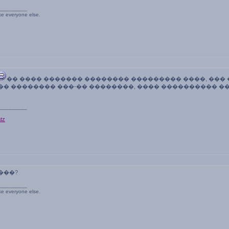
_________
ike everyone else.
�� ���� ������� �������� ��������� ����, ���
��� �������� ���-�� ��������, ���� ���������� 
_________
tz
���?
_________
ike everyone else.