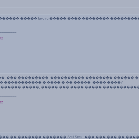
 ������ ����� bwo.ru ����� ���� �������� ������
_________
tz
��, ��� ���������, ���������� �������� ������ 
�� ����������� � ���� � �� �����. ���� ����?
� ������� �����, ����� ��� ���� ����� ���������
_________
tz
��� �� ������� ������� Soul Seek, ��� ��� ��� �� �