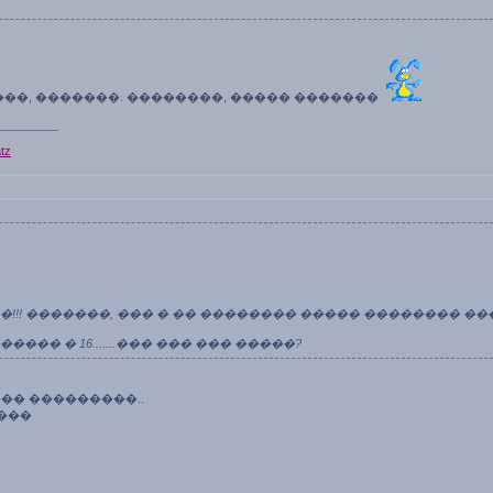
���, �������. ��������, ����� �������
_________
tz
��!!! �������, ��� � �� �������� ����� �������� ��
���� � 16.......��� ��� ��� �����?
�� ���������..
����