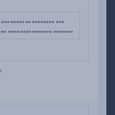
� ��� ����� �� ��������: ���
����. ���� ���� �������, �������