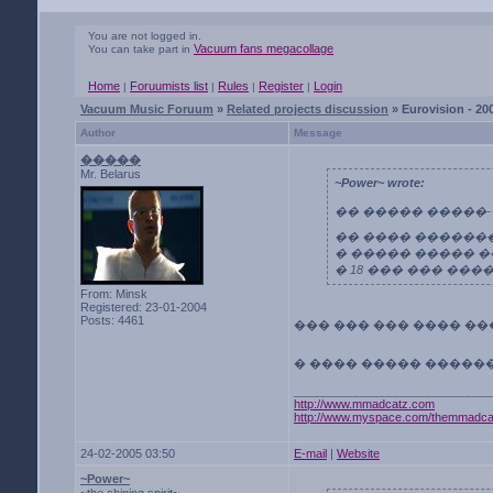
You are not logged in.
Vacuum fans megacollage
You can take part in
Home
Foruumists list
Rules
Register
Login
|
|
|
|
Vacuum Music Foruum
»
Related projects discussion
» Eurovision - 20
Author
Message
�����
Mr. Belarus
~Power~ wrote:
�� ����� �����-�
�� ���� �������
� ����� ����� �
� 18 ��� ��� �����
From: Minsk
Registered: 23-01-2004
Posts: 4461
��� ��� ��� ���� ��
� ���� ����� ������
______________________________
http://www.mmadcatz.com
http://www.myspace.com/themmadca
24-02-2005 03:50
E-mail
|
Website
~Power~