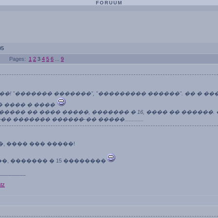
FORUUM
05
Pages:
1
2
3
4
5
6
...
9
�! "������� �������", "��������� ������". �� � ��
 ���� � ����
����� �� ���� �����, ������� � 16, ���� �� ������.
� ������� ������-�� �����.............
�, ���� ��� �����!
�, ������� � 15 ��������
_________
tz