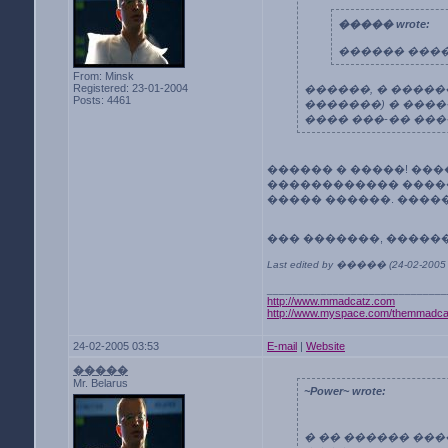
����� wrote:
������ ���
From: Minsk
Registered: 23-01-2004
������, � ������
Posts: 4461
�������) � ����
���� ���-�� ��
������ � �����! ��
������������ ����
����� ������. �����
��� �������, �����
Last edited by ����� (24-02-2005 
______________________________
http://www.mmadcatz.com
http://www.myspace.com/themmadca
24-02-2005 03:53
E-mail
|
Website
�����
Mr. Belarus
~Power~ wrote:
� �� ������ ���