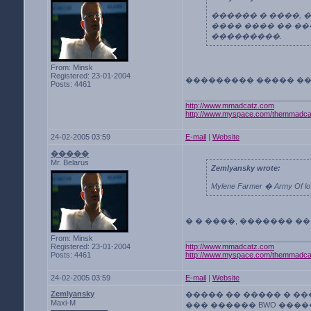
������ � ����, 
���� ���� �� ��
���������.
From: Minsk
Registered: 23-01-2004
��������� ����� �
Posts: 4461
______________________________
http://www.mmadcatz.com
http://www.myspace.com/themmadca
24-02-2005 03:59
E-mail
|
Website
�����
Mr. Belarus
Zemlyansky wrote:
Mylene Farmer � Army
� � ����, ������� ��
From: Minsk
______________________________
Registered: 23-01-2004
http://www.mmadcatz.com
Posts: 4461
http://www.myspace.com/themmadca
24-02-2005 03:59
E-mail
|
Website
Zemlyansky
����� �� ����� � �
Maxi-M
��� ������ BWO ����