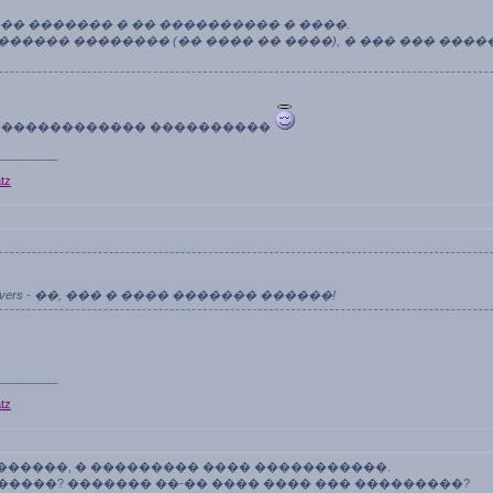
��� ������� � �� ���������� � ����.
������ �������� (�� ���� �� ����), � ��� ��� ����
������������� ����������
_________
tz
 Of lovers - ��, ��� � ���� ������� ������!
_________
tz
�������, � ��������� ���� �����������.
�����? ������� ��-�� ���� ���� ��� ���������?