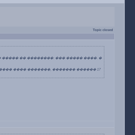
Topic closed
� ����� �� ��������: ��� ����� ����. �
 ���� ���� �������, ������� ������ 17