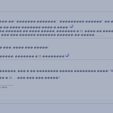
��-��! "������� �������", "��������� ������". �� 
 � �� ���� ������� ���� � ����
� ������ �� ���� �����, ������� � 16, ���� �� ��
8 ��� ��� ������ ������� ������-�� �����.............
� ���, ���� ��� �����!
�����, ������� � 15 ��������
 �������, ��� � �� �������� ����� �������� ����!
� 16.......��� ��� ��� �����?
_________
n mind.