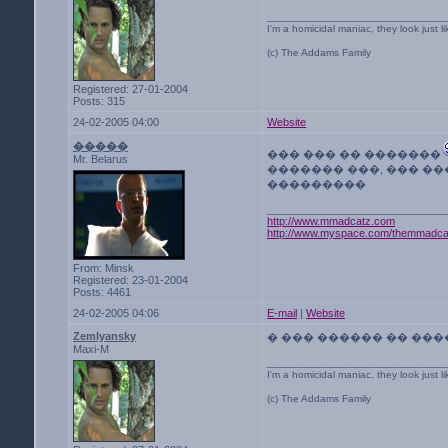
______________________________
I'm a homicidal maniac, they look just l
(c) The Addams Family
Registered: 27-01-2004
Posts: 315
24-02-2005 04:00
Website
�����
��� ��� �� �������
Mr. Belarus
������� ���, ��� �
���������
______________________________
http://www.mmadcatz.com
http://www.myspace.com/themmadca
From: Minsk
Registered: 23-01-2004
Posts: 4461
24-02-2005 04:06
E-mail
|
Website
Zemlyansky
� ��� ������ �� ���
Maxi-M
______________________________
I'm a homicidal maniac, they look just l
(c) The Addams Family