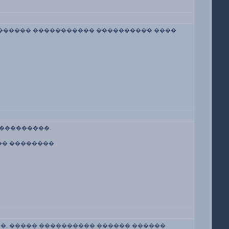
�������� ����������� ���������� ����
����������.
��� ��������
����, ����� ���������� ������ ������