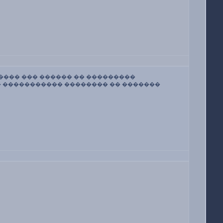
 ���� ��� ������ �� ���������
�� ����������� �������� �� �������