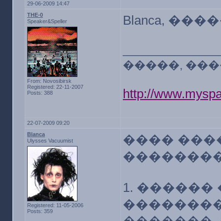
29-06-2009 14:47
THE-0
Blanca, ���
Speaker&Speller
_______________
�����, ���
From: Novosibirsk
Registered: 22-11-2007
http://www.myspa
Posts: 388
22-07-2009 09:20
Blanca
���� ���
Ulysses Vacuumist
��������
1. �����
��������
Registered: 11-05-2006
Posts: 359