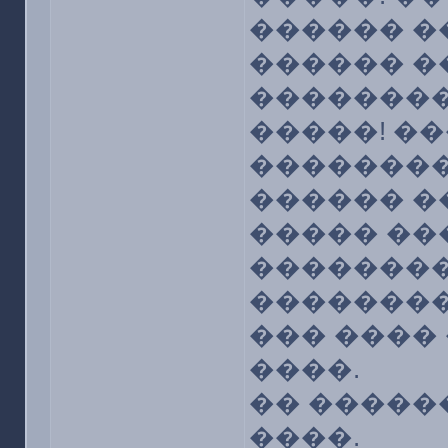
������ �
������ �
��������
�����! �
��������
������ ��
����� ��
��������
��������
��� ����
����.
�� �����
����.