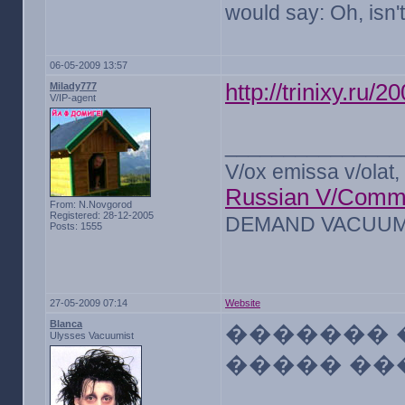
would say: Oh, isn't
06-05-2009 13:57
http://trinixy.ru/
Milady777
V/IP-agent
_______________
V/ox emissa v/olat, 
Russian V/Comm
From: N.Novgorod
Registered: 28-12-2005
DEMAND VACUUM 
Posts: 1555
27-05-2009 07:14
Website
Blanca
������� 
Ulysses Vacuumist
����� ��