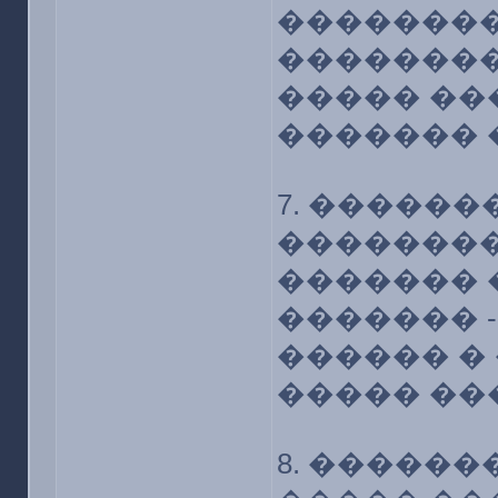
��������
��������
����� ��
������� 
7. �����
��������
������� 
������� 
������ �
����� ��
8. �����