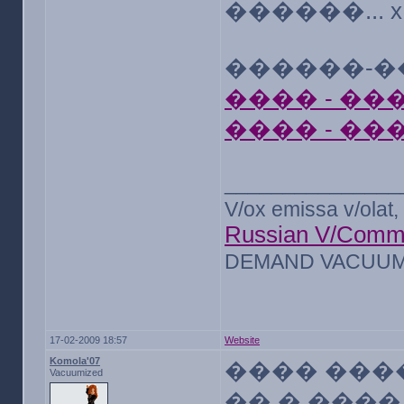
������... x
������-�
���� - �
���� - �
_______________
V/ox emissa v/olat, 
Russian V/Comm
DEMAND VACUUM 
17-02-2009 18:57
Website
Komola'07
���� ���
Vacuumized
�� � ����.