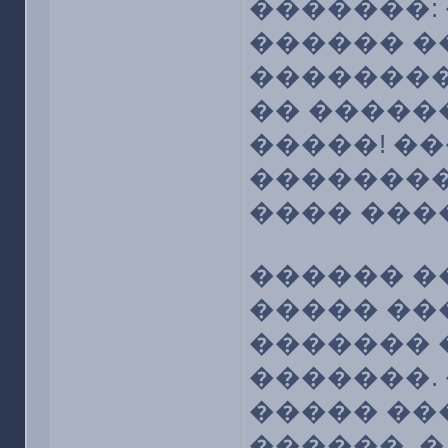
�������:
������ ��
��������
�� �����
�����! �
�������� 
���� ����
������ �
����� ��
������� 
�������.
����� ��
������, 