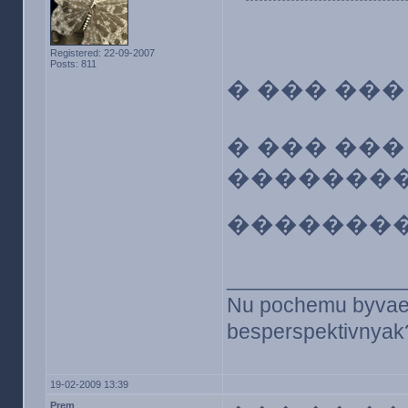
Registered: 22-09-2007
Posts: 811
� ��� ��
� ��� ��
��������
�������
_______________
Nu pochemu byvaet v
besperspektivnyak?
19-02-2009 13:39
Prem