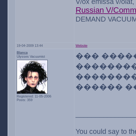
V/ox emissa v/olat, 
Russian V/Comm
DEMAND VACUUM 
19-04-2009 13:44
Website
Blanca
��� ����
Ulysses Vacuumist
��������
��������
������ �
Registered: 11-05-2006
Posts: 359
_______________
You could say to the