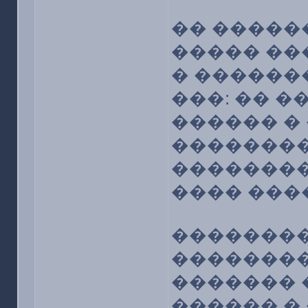
�� �����
����� ��
� ������
���: �� 
������ �
��������
��������
���� ���
��������
��������
������� 
������ �