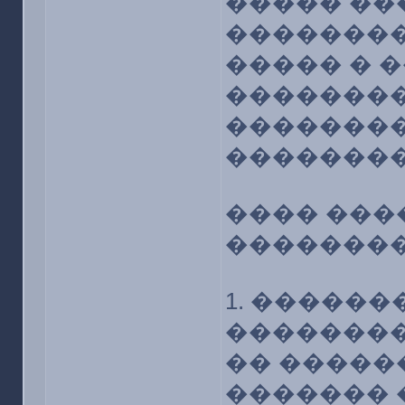
����� ��
��������
����� � 
��������
��������
��������
���� ���
��������
1. �����
��������
�� �����
������� 