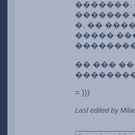
�������,
������� 
�, �� ���
����� ��
��������
�� ��� ��
���������
= )))
Last edited by Mil
_______________