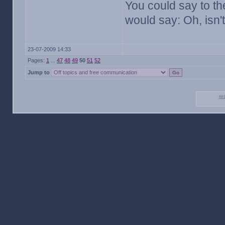
You could say to the
would say: Oh, isn't
23-07-2009 14:33
Pages:
1
...
47
48
49
50
51
52
Jump to
re