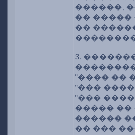
������, 
�� ����� 
�� ������
��������
3. ������
��������
"���� �� 
"��� ����
"��� ����
����� ��
������ �
�� ��� ��