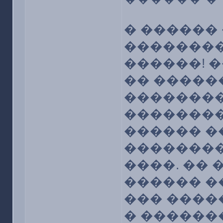
� ������
��������
������! �
�� �����
��������
��������
������ �
��������
����. ��
������ ��
��� �����
� ������