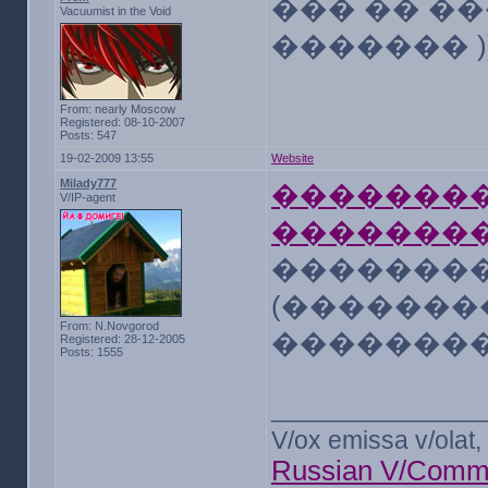
��� �� ��
Vacuumist in the Void
������� ))
From: nearly Moscow
Registered: 08-10-2007
Posts: 547
19-02-2009 13:55
Website
Milady777
��������
V/IP-agent
�������
��������
(�������
From: N.Novgorod
���������
Registered: 28-12-2005
Posts: 1555
_______________
V/ox emissa v/olat, 
Russian V/Comm