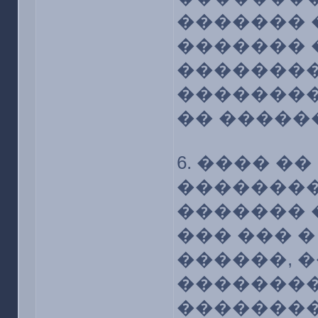
������� 
������� 
�������
��������
�� �����
6. ���� �
��������
������� 
��� ��� �
������, 
��������
�������