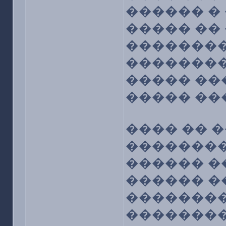
������ � 
����� ��
��������
��������
����� ��
����� ��
���� �� 
��������
������ �
������ �
��������
��������