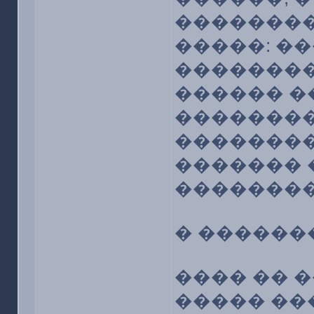
��������
�����: �
��������
������ �
��������
��������
������� 
��������
� �������.
���� �� 
����� ��