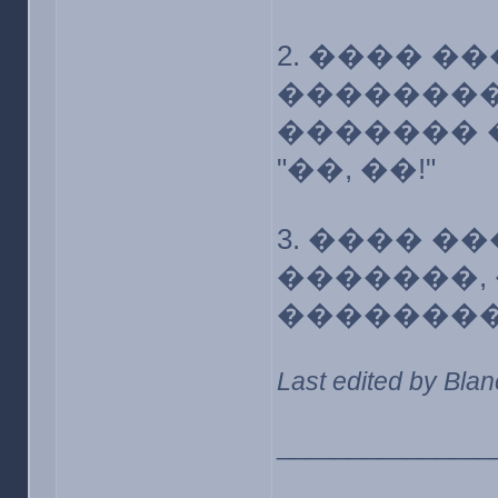
2. ���� 
��������
������� 
"��, ��!"
3. ���� 
�������,
��������
Last edited by Bla
_______________