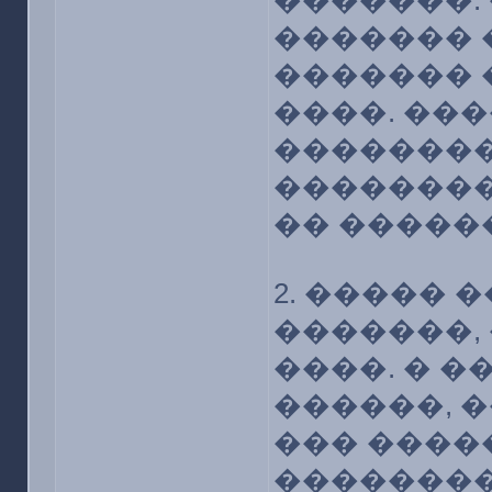
�������.
������� 
������� 
����. ���
��������
��������
�� �����
2. ����� 
�������,
����. � �
������, �
��� ����
��������