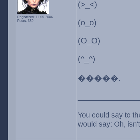
(>_<)
Registered: 11-05-2006
(o_o)
Posts: 359
(O_O)
(^_^)
�����.
_______________
You could say to the
would say: Oh, isn't