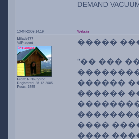
DEMAND VACUUM 
13-04-2009 14:19
Website
Milady777
����� ��
V/IP-agent
"�� ��� �
��������
From: N.Novgorod
������ �
Registered: 28-12-2005
Posts: 1555
������ �
��������
��������
���� ����
���� ���