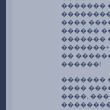
������� 
��������
���� ���
������ �
������� 
�������+
�� �����
������!
������� 
���� ���
����, ��
��������