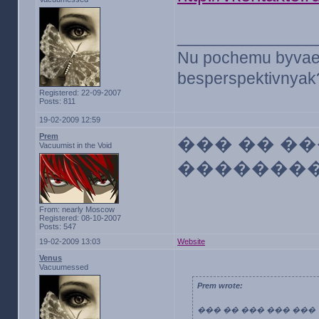
_______________
Nu pochemu byvaet v
besperspektivnyak?
Registered: 22-09-2007
Posts: 811
19-02-2009 12:59
Prem
��� �� �
Vacuumist in the Void
����������
From: nearly Moscow
Registered: 08-10-2007
Posts: 547
19-02-2009 13:03
Website
Venus
Vacuumessed
Prem wrote:
��� �� ��� ��� ��