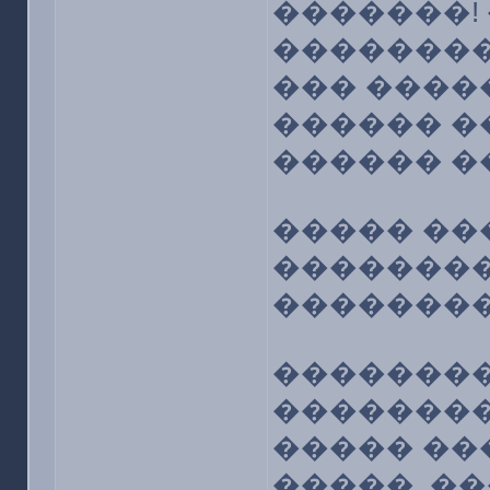
�������!
��������
��� ����
������ �
������ �
����� ��
��������
��������
��������
��������
����� ��
�����. �