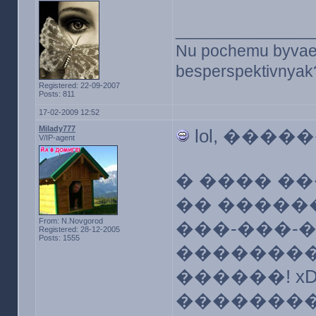
_______________
Nu pochemu byvaet v
besperspektivnyak?
Registered: 22-09-2007
Posts: 811
17-02-2009 12:52
Milady777
lol, ���
V/IP-agent
� ���� ��
�� ������
From: N.Novgorod
���-���-�
Registered: 28-12-2005
Posts: 1555
��������. �
������! x
�������� 