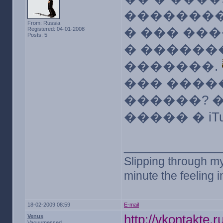
��������
From: Russia
� ��� ��
Registered: 04-01-2008
Posts: 5
� �������
�������.
��� �����
������? 
����� � iT
_______________
Slipping through my 
minute the feeling in
18-02-2009 08:59
E-mail
http://vkontakte
Venus
Vacuumessed