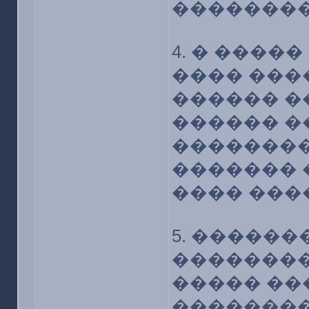
��������
4. � ����
���� ���
������ �
������ �
��������
������� 
���� ���
5. �����
��������
����� ��
��������