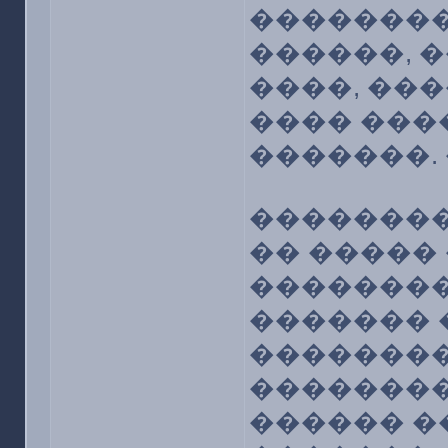
��������
������, �
����, ��
���� ���
�������. 
���������
�� ����� 
��������
������� 
��������
��������
������ �