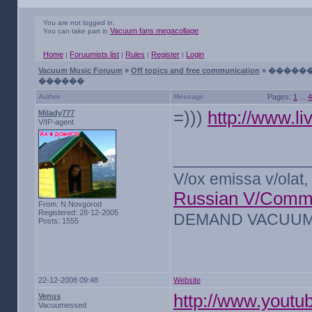
You are not logged in.
Vacuum fans megacollage
You can take part in
Home
Foruumists list
Rules
Register
Login
|
|
|
|
Vacuum Music Foruum
»
Off topics and free communication
» �����
������
Author
Message
Pages:
1
...
4
=)))
http://www.li
Milady777
V/IP-agent
_______________
V/ox emissa v/olat, 
Russian V/Comm
From: N.Novgorod
Registered: 28-12-2005
DEMAND VACUUM 
Posts: 1555
22-12-2008 09:48
Website
http://www.yout
Venus
Vacuumessed