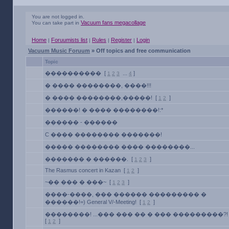
You are not logged in.
Vacuum fans megacollage
You can take part in
Home
Foruumists list
Rules
Register
Login
|
|
|
|
Vacuum Music Foruum
» Off topics and free communication
Topic
����������
[
...
]
1
2
3
4
� ���� ��������, ����!!!
� ���� ��������,�����!
[
]
1
2
������! � ���� ��������!:*
������ - ������
C ���� �������� �������!
����� �������� ���� ��������...
������� � ������.
[
]
1
2
3
The Rasmus concert in Kazan
[
]
1
2
~�� ��� � ���~
[
]
1
2
3
����-����, ��� ������ ��������� �
������!=) General V/-Meeting!
[
]
1
2
��������! ...��� ��� �� � ��� ���������?!
[
]
1
2