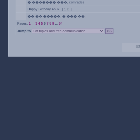
� ������� ���, comrades!
Happy Birthday Anuk!
[
]
1
2
�� �� �����, � ��� ��.
Pages:
1
...
3
4
5
6
7
8
9
...
64
Jump to
re